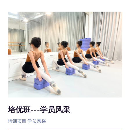
芭蕾---学员风采
小
培训项目 学员风采
培