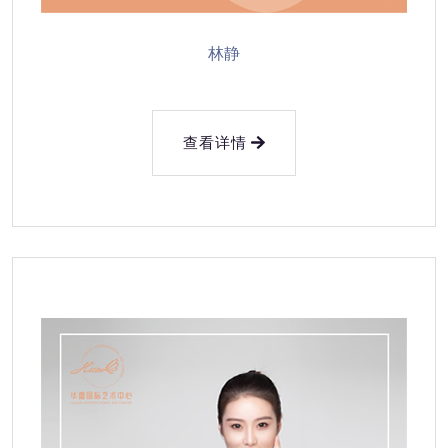
林静
查看详情