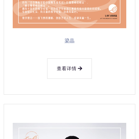
梁晶
查看详情