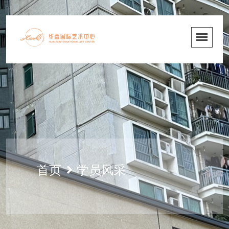
首页
学员风采