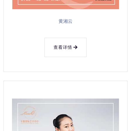
黄湘云
查看详情