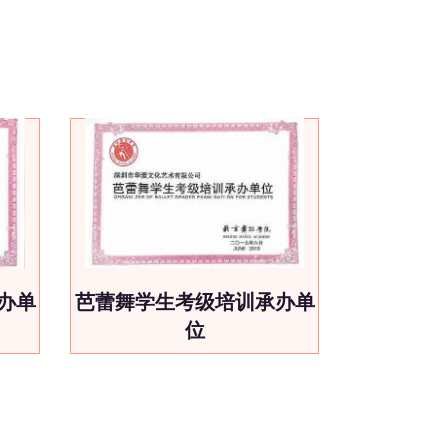
办单
芭蕾舞学生考级培训承办单
位