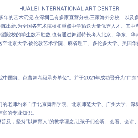
HUALEI INTERNATIONAL ART CENTER
经多年的艺术沉淀,在深圳已有多家直营分校,三家海外分校，以及
断推陈出新,为全国各艺术院校和重点中学输送大量优秀人才。其
舞蹈院校的学生数不胜数,也有通过舞蹈特长考入北京、华东、华
送至北京大学,被伦敦艺术学院、麻省理工、多伦多大学、美国
中国舞、芭蕾舞考级承办单位”。并于2021年成功晋升为“广东
们的老师均来自于北京舞蹈学院、北京师范大学、广州大学、深
丰富的专业知识。
普及，坚持“以舞育人”的教学理念,让孩子们会听、会看、会讲、