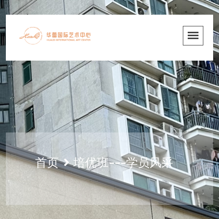
首页
培优班---学员风采